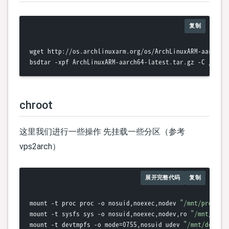
复制
wget http://os.archlinuxarm.org/os/ArchLinuxARM-aarch64-
chroot
这里我们进行一些操作 先挂载一些分区（参考
vps2arch）
展开完整代码
复制
mount -t proc proc -o nosuid,noexec,nodev 
"/mnt/proc"
mount -t sysfs sys -o nosuid,noexec,nodev,ro 
"/mnt/sys"
mount -t devtmpfs -o mode=0755,nosuid udev 
"/mnt/dev"