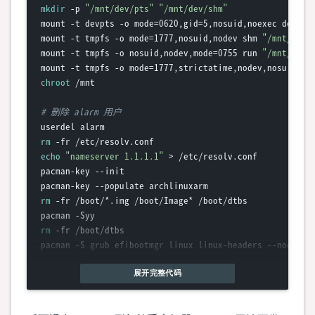
mkdir
 -p 
"/mnt/dev/pts"
"/mnt/dev/shm"
mount -t devpts -o mode=0620,gid=5,nosuid,noexec devpts
mount -t tmpfs -o mode=1777,nosuid,nodev shm 
"/mnt/dev/
mount -t tmpfs -o nosuid,nodev,mode=0755 run 
"/mnt/run"
mount -t tmpfs -o mode=1777,strictatime,nodev,nosuid tm
chroot
 /mnt

# 删除 alarm 用户 
rm
echo
"nameserver 1.1.1.1"
 > /etc/resolv.conf

pacman-key --init

rm
 -fr /boot/*.img /boot/Image* /boot/dtbs

rm
 -fr /boot/dtbs

pacman -S grub efibootmgr linux linux-headers --noconfir
# 这几步是之前 grub 读取不到 `Image` 开头的东西弄的，现
展开完整代码
cp
 /etc/grub.d/10_linux /etc/grub.d/10_linux.old

sed -i 
's/vmlinux-\*/Image/g'
 /etc/grub.d/10_linux
