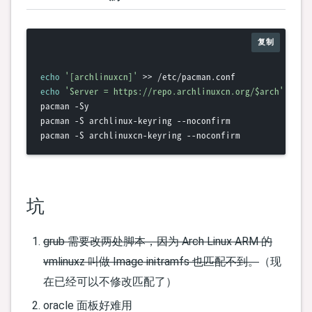
复制
echo
'[archlinuxcn]'
echo
'Server = https://repo.archlinuxcn.org/$arch'
 >> /e
pacman -Sy

pacman -S archlinux-keyring --noconfirm

坑
grub 需要改两处脚本，因为 Arch Linux ARM 的
vmlinuxz 叫做 Image initramfs 也匹配不到。
（现
在已经可以不修改匹配了）
oracle 面板好难用