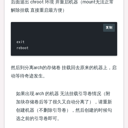
sed -i 
's/initramfs-\${version}/initramfs-linux/g'
后面退出 chroot 环境 并重启机器（mount无法正常
# 没有 dtb （device tree）
解除挂载 直接重启最方便）
rm
 -fr /boot/dtbs

# 如果EFI分区为 /boot/EFI 那么路径为 /boot/EFI/grub/grub.
复制
# fstab
exit

# 自己分区的话自己手动改一下咯
echo
'/dev/sda1 / ext4 noatime,errors=remount-ro 0 0'
echo
'/dev/sda15 /boot vfat defaults 0 0'
 >> /etc/fstab

# 最后设置下密码
然后到分离arch的存储卷 挂载回去原来的机器上，启
动等待奇迹发生。
# 密钥登录 谢谢 不要用密码登录。
sed -i 
's|[#]*PermitRootLogin prohibit-password|PermitR
如果出现 arch 的机器 无法挂载引导卷情况（附
加块存储卷后等了很久又自动分离了），请重新
创建机器（不删除引导卷），然后创建的时候勾
选之前的引导卷即可。