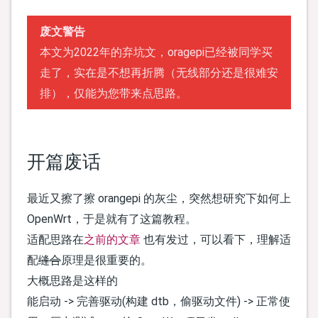
废文警告
本文为2022年的弃坑文，oragepi已经被同学买
走了，实在是不想再折腾（无线部分还是很难安
排），仅能为您带来点思路。
开篇废话
最近又擦了擦 orangepi 的灰尘，突然想研究下如何上
OpenWrt，于是就有了这篇教程。
适配思路在
之前的文章
也有发过，可以看下，理解适
配
缝合
原理是很重要的。
大概思路是这样的
能启动 -> 完善驱动(构建 dtb，偷驱动文件) -> 正常使