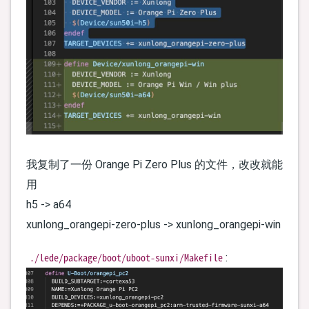
我复制了一份 Orange Pi Zero Plus 的文件，改改就能
用
h5 -> a64
xunlong_orangepi-zero-plus -> xunlong_orangepi-win
./lede/package/boot/uboot-sunxi/Makefile
: