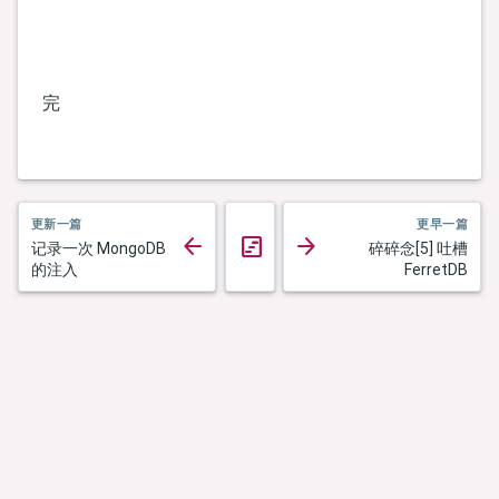
完
更新一篇
更早一篇
arrow_back
arrow_forward
view_timeline
记录一次 MongoDB
碎碎念[5] 吐槽
返回时间线
的注入
FerretDB