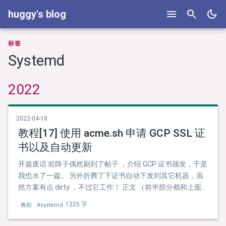
menu
search
dark_mode
huggy's blog
标签
Systemd
2022
2022-04-18
教程[17] 使用 acme.sh 申请 GCP SSL 证
书以及自动更新
开篇废话 前阵子偶然刷到了帖子 ，介绍 GCP 证书颁发，于是
我也水了一篇。 另外折腾了下证书自动下发到其它机器，虽
然方案有点 dirty ，不过它工作！ 正文 （前半部分都和上面
提到的帖子一样，建议参考原帖）
1225 字
教程
#systemd