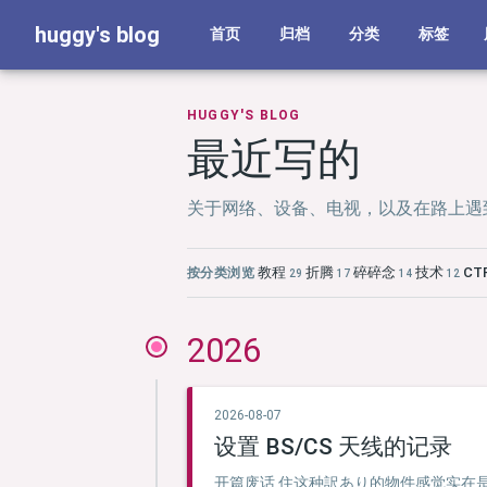
huggy's blog
首页
归档
分类
标签
HUGGY'S BLOG
最近写的
关于网络、设备、电视，以及在路上遇
教程
折腾
碎碎念
技术
CT
按分类浏览
29
17
14
12
2026
2026-08-07
设置 BS/CS 天线的记录
开篇废话 住这种訳あり的物件感觉实在是折