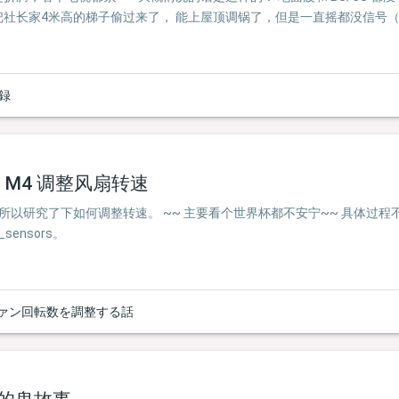
把社长家4米高的梯子偷过来了， 能上屋顶调锅了，但是一直摇都没信号
記録
20 M4 调整风扇转速
，所以研究了下如何调整转速。 ~~ 主要看个世界杯都不安宁~~ 具体过程不
_sensors。
4 のファン回転数を調整する話