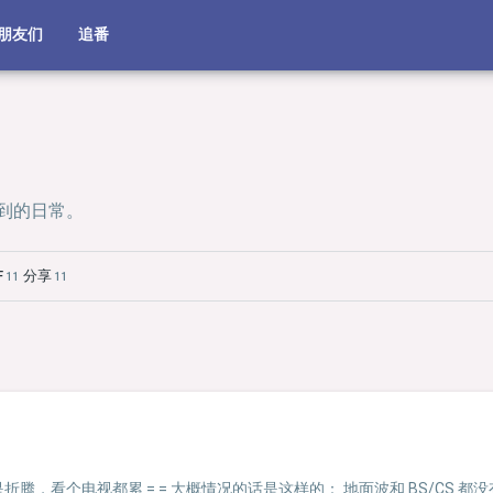
朋友们
追番
到的日常。
F
分享
11
11
腾，看个电视都累 = = 大概情况的话是这样的： 地面波和 BS/CS 