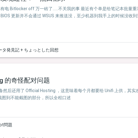
电池有电 Bitlocker off 万一砖了……不关我的事 最近有个单是给笔记
IOS 更新并不会通过 WSUS 来推送没，至少机器到我手上的时候没收到过 BI
メータ発見記 + ちょっとした回想
osting 的奇怪配对问题
备然后还用了 Official Hosting ，这意味着每个月都要给 Unifi 
可能截图到不能截图的部分，所以全程口述
pt問題