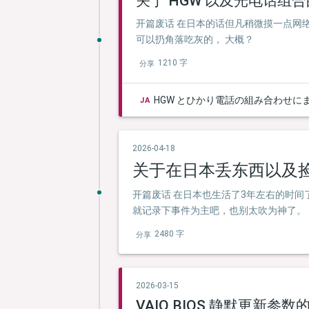
关于 HGW 以及光电话组
开篇废话 在日本的话但凡稍微摸一点网络的
可以扔角落吃灰的， 大概？
1210 字
分享
HGW とひかり電話の組み合わせに
JA
2026-04-18
关于在日本丢东西以及
开篇废话 在日本也生活了3年左右的时
就记录下事件为主吧，也别太吹为神了。
2480 字
分享
2026-03-15
VAIO BIOS 静默更新参