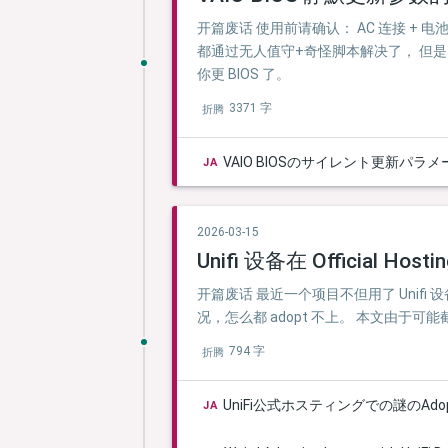
开篇废话 使用前请确认： AC 连接 + 
都通过无人值守+奇怪脚本解决了， 但是 B
你更 BIOS 了。
3371 字
折腾
VAIO BIOSのサイレント更新パラ
JA
2026-03-15
Unifi 设备在 Official H
开篇废话 最近一个项目不但用了 Unifi 设
况，怎么都 adopt 不上。 本文由于
794 字
折腾
UniFi公式ホスティングでの謎のAdo
JA