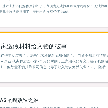
了 10.11.0 基本上所有的媒体库都炸了，表现为无法找到媒体库的弹窗： 无
 也几乎没法正常用了，专辑里面没有任何 track
于上家送假材料给入管的破事
止这件事就过去了，结果年末还是给我加强度了。 当然不知道前情的
靠 = 失业 我离职后差不多2个月的时候，上家用我的名义，签了我
主，但故意不填挂靠公司信息（等于让入管认为我失业了）。 随后 
列 NAS 的魔改造之旅