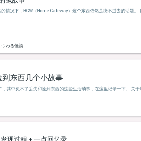
合的鬼故事
情况下，HGW（Home Gateway）这个东西依然是绕不过去的话题。
まつわる怪談
捡到东西几个小故事
间了，其中免不了丢失和捡到东西的这些生活琐事，在这里记录一下。 关
数的发现过程 + 一点回忆录