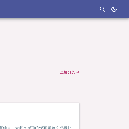
search
dark_mode
全部分类 →
都没有信号，大概是屋顶的锅有问题？或者配