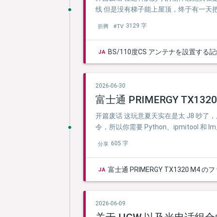
线 但是没有梯子能上屋顶，终于有一天
3129 字
折腾
#TV
BS/110度CS アンテナを設置する
JA
2026-06-30
富士通 PRIMERGY TX13
开篇废话 这玩意夏天实在是太 J8 吵了
令，所以你需要 Python、ipmitool 和 lm
605 字
分享
富士通 PRIMERGY TX1320 M
JA
2026-06-09