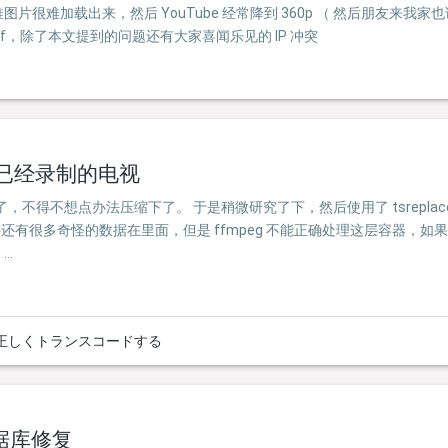
片很难加载出来，然后 YouTube 经常降到 360p （ 然后朋友来
ff，除了本文提到的问题还有大家喜闻乐见的 IP 冲突
转码已经录制的电视
不得不想点办法压缩下了。 于是稍微研究了下，然后使用了 tsreplace
很多奇怪的数据在里面，但是 ffmpeg 不能正确处理这层容器，如果直
…
組を正しくトランスコードする
的数据库修复