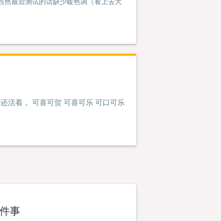
 ，当然最后测试的话缺少暖色调（看上去大
是还活着， 可喜可贺 可喜可乐 可口可乐
这件事