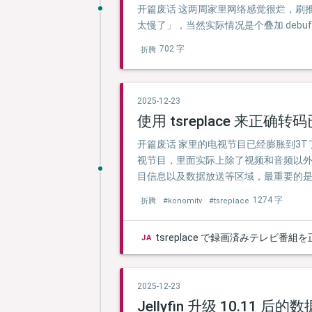
开篇废话 这两周家里网络感觉很烂，刷推图
太慢了」，当然实际情况是个叠加 debu
702 字
折腾
2025-12-23
使用 tsreplace 来正确
开篇废话 家里的电视节目已经膨胀到3T了，
视节目，里面实际上除了视频和音频以外还有
目信息以及数据放送等区域，最重要的是 
1274 字
折腾
#konomitv
#tsreplace
tsreplace で録画済みテレビ番
JA
2025-12-23
Jellyfin 升级 10.11 后