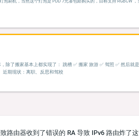
灯泡刷机，当然这个灯泡是 PDD 7元凑包邮购买的，自称支持 RGBCW
除了搬家基本上都实现了： 跳槽 ✅ 搬家 旅游 ✅ 驾照 ✅ 然后就
结： 近期现状：离职、反思和驾校
路由器收到了错误的 RA 导致 IPv6 路由炸了