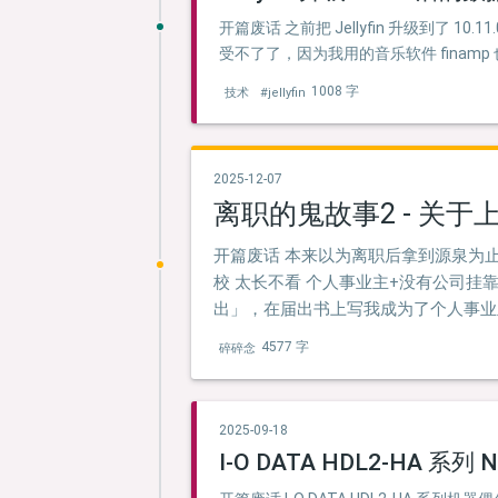
开篇废话 之前把 Jellyfin 升级到
受不了了，因为我用的音乐软件 finamp
1008 字
技术
#jellyfin
2025-12-07
离职的鬼故事2 - 关
开篇废话 本来以为离职后拿到源泉为
校 太长不看 个人事业主+没有公司挂
出」，在届出书上写我成为了个人事业
4577 字
碎碎念
2025-09-18
I-O DATA HDL2-HA 系