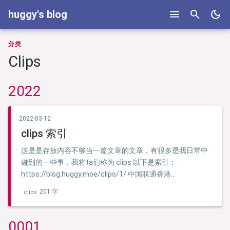
menu
search
dark_mode
huggy's blog
分类
Clips
2022
2022-03-12
clips 索引
这是是存放内容不够当一篇文章的文章，有很多是我日常中
碰到的一些事，我将ta们称为 clips 以下是索引：
https://blog.huggy.moe/clips/1/ 中国联通香港
（CUniqHK） 的短信中心 （SMS Center) Edge 浏览器有些
201 字
clips
页面无法正常加载 访问 10080 端口提示
ERR_UNSAFE_PORT 问题 …
0001