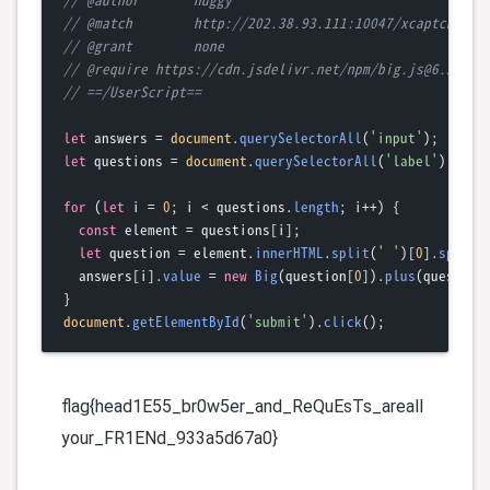
// @match        http://202.38.93.111:10047/xcaptcha
// @grant        none
// @require https://cdn.jsdelivr.net/npm/big.js@6.2.1/b
// ==/UserScript==
let
 answers = 
document
.
querySelectorAll
(
'input'
let
 questions = 
document
.
querySelectorAll
(
'label'
);

for
 (
let
 i = 
0
; i < questions.
length
; i++) {

const
 element = questions[i];

let
 question = element.
innerHTML
.
split
(
' '
)[
0
].
split
(
  answers[i].
value
 = 
new
Big
(question[
0
]).
plus
(question
document
.
getElementById
(
'submit'
).
click
flag{head1E55_br0w5er_and_ReQuEsTs_areall
your_FR1ENd_933a5d67a0}