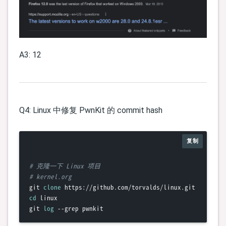
A3: 12
Q4: Linux 中修复 PwnKit 的 commit hash
复制
# 克隆一下 Linux 项目
# kernel.org
git 
clone
cd
 linux

git 
log