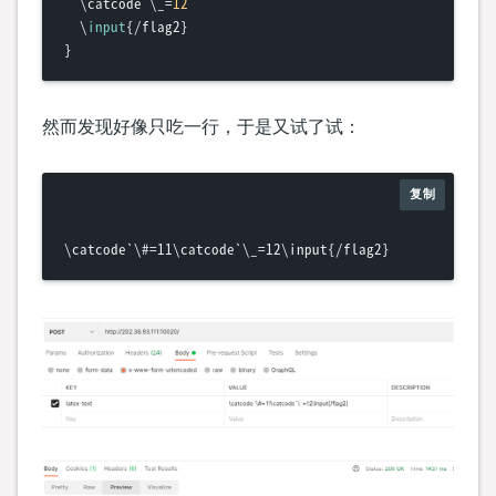
  \catcode`\_=
12
  \
input
{/flag2}

然而发现好像只吃一行，于是又试了试：
复制