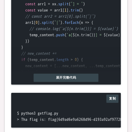
const
 arr1 = xx.
split
(
'] = '
)

const
 value = arr1[
1
].
trim
()

// const arr2 = arr1[0].split('|')
    arr1[
0
].
split
(
'|'
).
forEach
(
n
 =>
 {

// console.log(`a[${n.trim()}] = ${value}`)
      temp_content.
push
(
`a[
${n.trim()}
] = 
${value}
`
)

    })

  }

// new_content +=
if
 (temp_content.
length
 > 
0
) {

    new_content = [...new_content, ...temp_content]

  } 
else
 {

    new_content.
push
(x)

展开完整代码
  }

})

复制
fs.
writeFileSync
(
'getflag.py'
, new_content.
join
(
'\n'
))

$ python3 getflag.py
