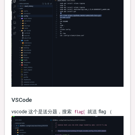
      } 
else
 {

console
.
log
(
'ok'
, year, month, day)

        process.
exit
()

      }

    })

  })

VSCode
flag{
vscode 这个是送分题，搜索
就送 flag （