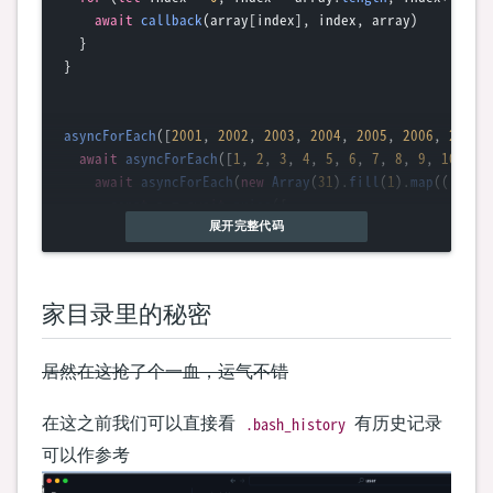
await
callback
(array[index], index, array)

  }

}

asyncForEach
([
2001
, 
2002
, 
2003
, 
2004
, 
2005
, 
2006
, 
2007
,
await
asyncForEach
([
1
, 
2
, 
3
, 
4
, 
5
, 
6
, 
7
, 
8
, 
9
, 
10
, 
11
await
asyncForEach
(
new
Array
(
31
).
fill
(
1
).
map
(
(
ii, i
const
 a = 
await
axios
({

        ...config,

展开完整代码
data
: qs.
stringify
({

'q1'
: 
'2017-03'
,

'q2'
: 
'Kdenlive'
,

家目录里的秘密
'q3'
: 
'12'
,

'q4'
: 
'dcd46d897adb70d63e025f175a00a89797d31a
'q5'
: 
'sdf.org'
,

居然在这抢了个一血，运气不错
'q6'
: 
`
${year}
-
${month.toString().padStart(
2
,
        })

.bash_history
在这之前我们可以直接看
有历史记录
      })

可以作参考
if
 (a.
data
.
includes
(
'只够'
)) {

console
.
log
(
'no'
, 
`
${year}
-
${month.toString().p