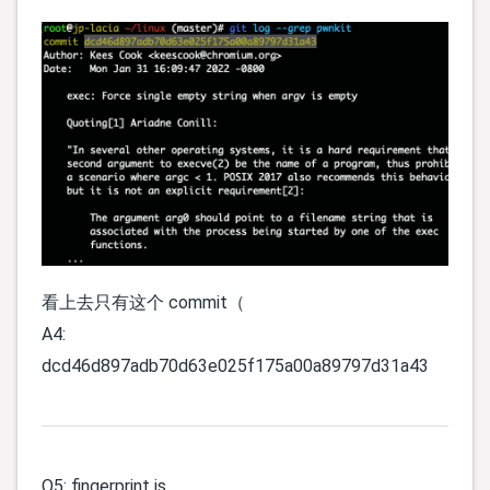
看上去只有这个 commit（
A4:
dcd46d897adb70d63e025f175a00a89797d31a43
Q5: fingerprint is