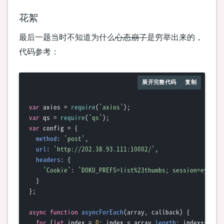
花絮
最后一题当时不知道为什么
心态崩了
是穷举出来的，
代码参考：
展开完整代码
复制
var
 axios = 
require
(
'axios'
var
 qs = 
require
(
'qs'
var
 config = {

method
: 
'post'
,

url
: 
'http://202.38.93.111:10002/'
,

headers
: {

'Cookie'
: 
'DOKU_PREFS=list%23thumbs; session=eyJ0b2
  }

};

async
function
asyncForEach
(
array, callback
) {

for
 (
let
 index = 
0
; index < array.
length
; index++) {
