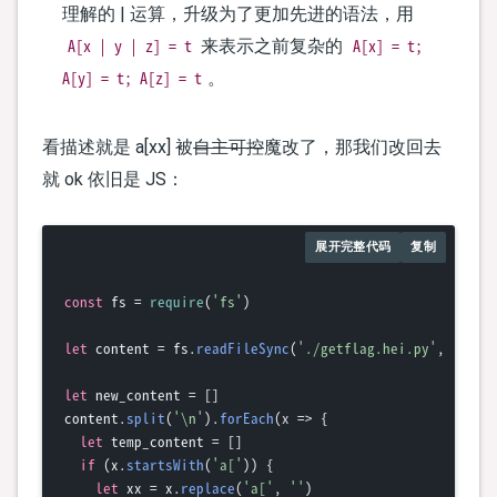
理解的 | 运算，升级为了更加先进的语法，用
A[x | y | z] = t
A[x] = t;
来表示之前复杂的
A[y] = t; A[z] = t
。
看描述就是 a[xx] 被
自主可控
魔改了，那我们改回去
就 ok 依旧是 JS：
展开完整代码
复制
const
 fs = 
require
(
'fs'
)

let
 content = fs.
readFileSync
(
'./getflag.hei.py'
, 
'utf-
let
 new_content = []

content.
split
(
'\n'
).
forEach
(
x
 =>
 {

let
 temp_content = []

if
 (x.
startsWith
(
'a['
)) {

let
 xx = x.
replace
(
'a['
, 
''
)
