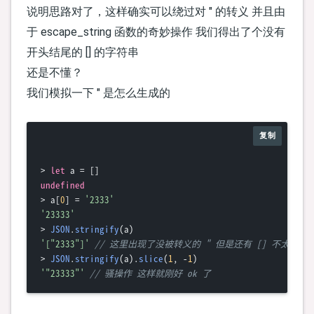
说明思路对了，这样确实可以绕过对 " 的转义 并且由
于 escape_string 函数的奇妙操作 我们得出了个没有
开头结尾的 [] 的字符串
还是不懂？
我们模拟一下 " 是怎么生成的
复制
> 
let
undefined
> a[
0
] = 
'2333'
'23333'
> 
JSON
.
stringify
'["2333"]'
// 这里出现了没被转义的 " 但是还有 [] 不太行
> 
JSON
.
stringify
(a).
slice
(
1
, -
1
'"23333"'
// 骚操作 这样就刚好 ok 了