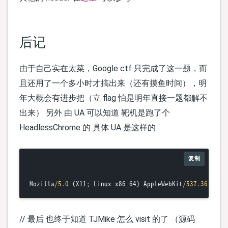
后记
由于自己实在太菜，Google ctf 只完成了这一题，而
且还用了一个多小时才搞出来（还有摸鱼时间），明
年大概会有进步把（立 flag 怕是明年直接一题都解不
出来） 另外 由 UA 可以知道 靶机是跑了个
HeadlessChrome 的 具体 UA 是这样的
复制
Mozilla
/5.0
 (X11; Linux x86_64) AppleWebKit
/537.36
 (KHT
// 最后 也终于知道 TJMike 怎么 visit 的了 （源码