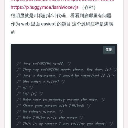
https://p.huggy.moe/isaniwoxev.js
（存档）
很明显就是叫我们审计代码，看看到底哪里有问题
作为 web 里面 easiest 的题目 这个源码注释是满满
的
复制
/* Just reCAPTCHA stuff. */
/* They say reCAPTCHA needs those. But does it? */
/* Just a datastore. I would be surprised if it's fragi
/* Who wants a slice? */
/* o/ */
/* \o/ [x] */
/* Make sure to properly escape the note! */
/* Share your pastes with TJMike🎤 */
/* No robots please! */
/* Make TJMike visit the paste */
/* This is my source I was telling you about! */