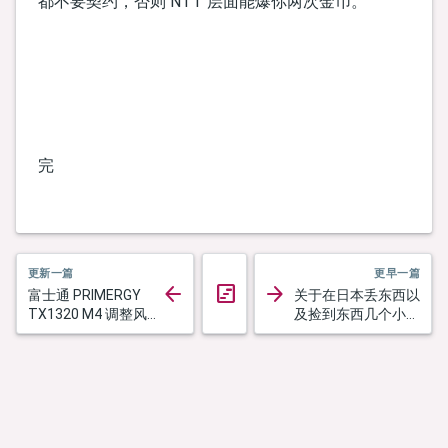
都不要契约，否则 NTT 层面能爆你两次金币。
完
更新一篇
更早一篇
arrow_back
arrow_forward
view_timeline
富士通 PRIMERGY
关于在日本丢东西以
返回时间线
TX1320 M4 调整风扇
及捡到东西几个小故
转速
事