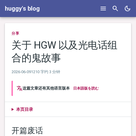
menu
search
dark_mode
huggy's blog
分享
关于 HGW 以及光电话组
合的鬼故事
2026-06-09
1210 字
约 3 分钟
translate
这篇文章还有其他语言版本
日本語版を読む
本页目录
开篇废话