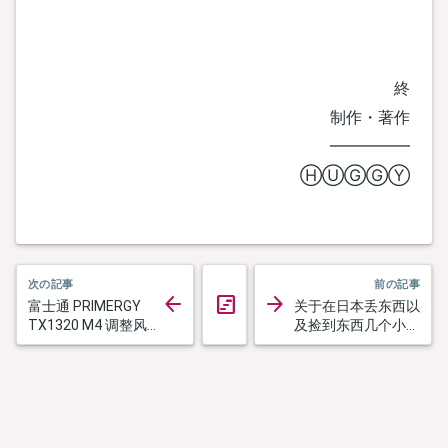
終
制作・著作
━━━━━
ⒽⓊⒼⒼⓎ
次の記事
前の記事
arrow_back
arrow_forward
view_timeline
富士通 PRIMERGY
关于在日本丢东西以
タイムラインへ戻る
TX1320 M4 调整风扇
及捡到东西几个小故
转速
事