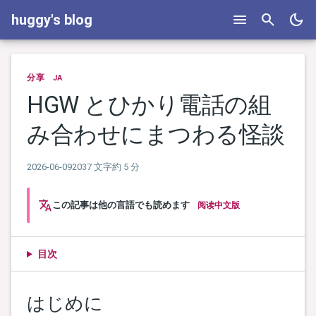
menu
search
dark_mode
huggy's blog
分享
JA
HGW とひかり電話の組
み合わせにまつわる怪談
2026-06-09
2037 文字
約 5 分
translate
この記事は他の言語でも読めます
阅读中文版
目次
はじめに