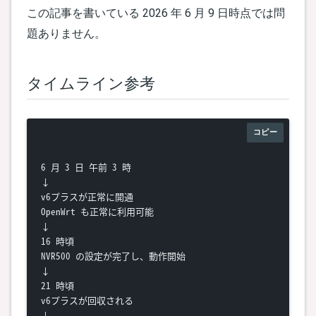
この記事を書いている 2026 年 6 月 9 日時点では問
題ありません。
タイムライン参考
コピー
6 月 3 日 午前 3 時

↓

v6プラスが正常に開通

OpenWrt も正常に利用可能

↓

16 時頃

NVR500 の設定が完了し、動作開始

↓

21 時頃

v6プラスが回収される

↓
