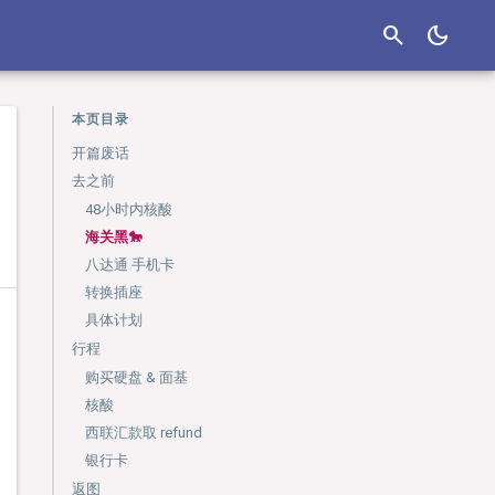
search
dark_mode
本页目录
开篇废话
去之前
48小时内核酸
海关黑🐎
八达通 手机卡
转换插座
具体计划
行程
购买硬盘 & 面基
核酸
西联汇款取 refund
银行卡
返图