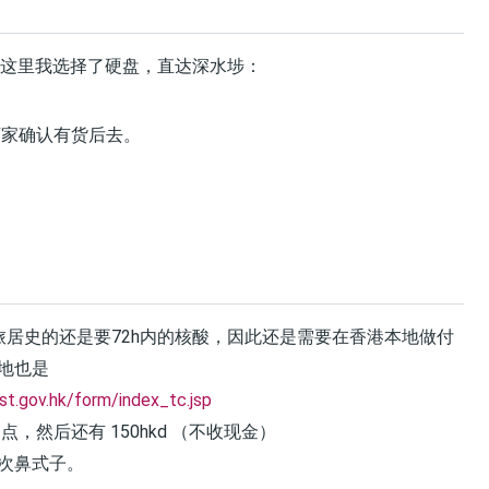
，这里我选择了硬盘，直达深水埗：
家确认有货后去。
旅居史的还是要72h内的核酸，因此还是需要在香港本地做付
地也是
st.gov.hk/form/index_tc.jsp
近的点，然后还有 150hkd （不收现金）
次鼻式子。