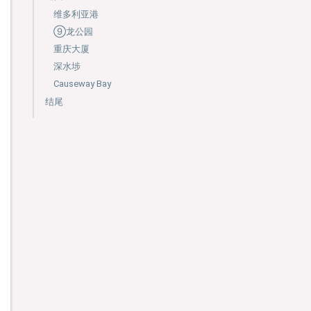
维多利亚港
⑨龙公园
重庆大厦
深水埗
Causeway Bay
结尾