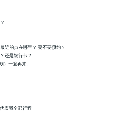
？
店？
话最近的点在哪里？ 要不要预约？
品？还是银行卡？
划）一遍再来。
代表我全部行程