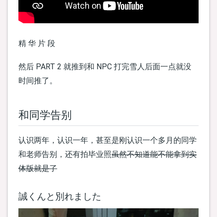
精 华 片 段
然后 PART 2 就推到和 NPC 打完雪人后面一点就没
时间推了。
和同学告别
认识两年，认识一年，甚至是刚认识一个多月的同学
和老师告别，还有拍毕业照
虽然不知道能不能拿到实
体版就是了
誠くんと別れました