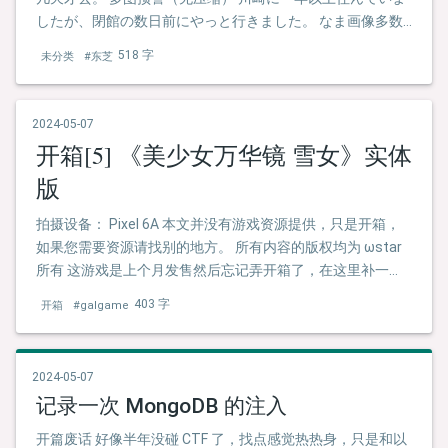
したが、閉館の数日前にやっと行きました。 なま画像多数
ありデータご注意を。
518 字
未分类
#东芝
2024-05-07
开箱[5] 《美少女万华镜 雪女》实体
版
拍摄设备： Pixel 6A 本文并没有游戏资源提供，只是开箱，
如果您需要资源请找别的地方。 所有内容的版权均为 ωstar
所有 这游戏是上个月发售然后忘记弄开箱了，在这里补一
下，全部图片进行了有损压缩，想要看得更清楚的话何不买
403 字
开箱
#galgame
个正版？
2024-05-07
记录一次 MongoDB 的注入
开篇废话 好像半年没碰 CTF 了，找点感觉热热身，只是和以