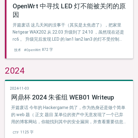
OpenWrt 中寻找 LED 灯不能被关闭的原
因
开篇废话 这几天闲的没事干（其实是太焦虑了），把家里
Netgear WAX202 从 22.03 升级到了 24.10 ，虽然现在还是
rc6 。 升级完后发现 LED 的 lan1 lan2 lan3 的灯不受控制
了，于是我们来调查下。 正文 看看设置页面 首先就是进入
872 字
技术
#OpenWrt
/cgi-bin/luci/admin/system/leds 看看之前 LED 的 …
2024
2024-11-03
网鼎杯 2024 朱雀组 WEB01 Writeup
开篇废话 今年的 Hackergame 鸽了，作为热身还是做个简单
的 web 题（ 正文 题目 某单位的资产中无意发现了一个已弃
用的博客网站，你能找到其中的安全漏洞，并查看重要信息
吗? 提交的flag格式:wdflag{xxxxx}
1125 字
CTF