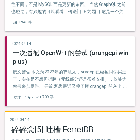
往不同，不是 MySQL 而是更新的东西。 当然 GraphQL 之前
也碰过，有兴趣的可以看看：传送门 正文 题目 这是一个关于
大学生小华编程奋斗历程的故事。 小华是个热爱编程的大一
1948 字
ctf
新生,她对编程课程充满热情。然而当老师布置了基于
MongoDB 的 TODO 网站大作业时,她却感到了前所未有的挑
战 …
2024-04-14
一次适配 OpenWrt 的尝试 (orangepi win
plus)
废文警告 本文为2022年的弃坑文，oragepi已经被同学买走
了，实在是不想再折腾（无线部分还是很难安排），仅能为
您带来点思路。 开篇废话 最近又擦了擦 orangepi 的灰尘，
突然想研究下如何上 OpenWrt，于是就有了这篇教程。 适配
709 字
技术
#OpenWrt
思路在之前的文章 也有发过，可以看下，理解适配缝合原理
是很重要的。 大概思路是这样的 能启动 -> 完善驱动 …
2024-04-14
碎碎念[5] 吐槽 FerretDB