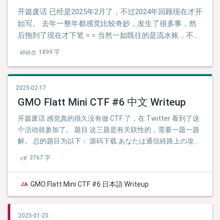
开篇废话 已经是2025年2月了，不过2024年回顾现在才开
始写。 去年一整年都感觉比较奇妙，发生了很多事，然
后拖到了现在才下笔 = = 当然一如既往的是流水账，不然
为啥叫回顾呢（
1899 字
碎碎念
2025-02-17
GMO Flatt Mini CTF #6 中文 Writeup
开篇废话 感觉真的很久没有做 CTF 了，在 Twitter 看到了这
个活动就参加了。 题目 这三题是有关联性的，需要一题一题
解。 总的题目为以下： 源码下载 あなたは通信経路上の攻撃
者です。 你是通信链路上的攻击者。
3767 字
ctf
GMO Flatt Mini CTF #6 日本語 Writeup
JA
2025-01-25