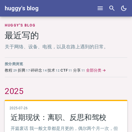
menu
search
dark_mode
huggy's blog
HUGGY'S BLOG
最近写的
关于网络、设备、电视，以及在路上遇到的日常。
按分类浏览
教程
折腾
碎碎念
技术
CTF
分享
全部分类 →
29
17
14
12
11
11
2025
2025-07-26
近期现状：离职、反思和驾校
开篇废话 我一般文章都是月更的，偶尔两个月一次，但