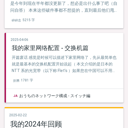
是今年到现在半年都没更新了，想必是出什么事了吧（自
问自答） 本来这些破件事都不想提的，直到最后他们甩
给我一张“竞业协议书”让我签，实在是受不了， 所以这篇
5215 字
碎碎念
就来讲讲这几个月都发什么些什么鬼，就记录下一个普通
在日老中派遣的日常遭遇， 以及驾校经历。
2025-04-06
我的家里网络配置 - 交换机篇
开篇废话 感觉是时候可以描述下家里网络了，先从最简单也
就是最基本的交换机配置开始说起（ 本文介绍的是日本的
NTT 系的光宽带（以下称 Flet’s ）如果您在中国可以不用参
照了，没有什么意义。
1781 字
折腾
おうちのネットワーク構成 - スイッチ編
JA
2025-02-22
我的2024年回顾