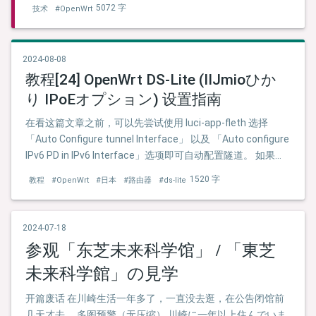
这一步，这里我们来继续介绍此部分。
5072 字
技术
#OpenWrt
2024-08-08
教程[24] OpenWrt DS-Lite (IIJmioひか
り IPoEオプション) 设置指南
在看这篇文章之前，可以先尝试使用 luci-app-fleth 选择
「Auto Configure tunnel Interface」 以及 「Auto configure
IPv6 PD in IPv6 Interface」选项即可自动配置隧道。 如果有
什么疑问欢迎进入 Telegram 交流群来讨论：
1520 字
教程
#OpenWrt
#日本
#路由器
#ds-lite
2024-07-18
参观「东芝未来科学馆」 / 「東芝
未来科学館」の見学
开篇废话 在川崎生活一年多了，一直没去逛，在公告闭馆前
几天才去。 多图预警（无压缩） 川崎に一年以上住んでいま