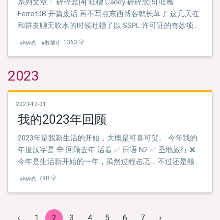
系列文章： 碎碎念[4] 吐槽 Caddy 碎碎念[5] 吐槽
FerretDB 开篇废话 再不写点东西博客就长草了 这几天在
和群友聊天吹水的时候吐槽了以 SSPL 许可证的奇妙项
目，然后想起来了 MongoDB ，然后知道了 FerretDB 这
1363 字
碎碎念
#数据库
种奇怪的东西。 这边有个更详细一点的介绍：
2023
2023-12-31
我的2023年回顾
2023年是我新生活的开始，大概是可喜可贺。 今年我的
年度汉字是 辛 回顾去年 活着 ✅ 日语 N2 ✅ 圣地旅行 ❌
今年是生活新开始的一年，虽然过程忐忑，不过还是顺利
地来到了异国他乡。
780 字
碎碎念
‹
1
2
3
4
5
6
7
›